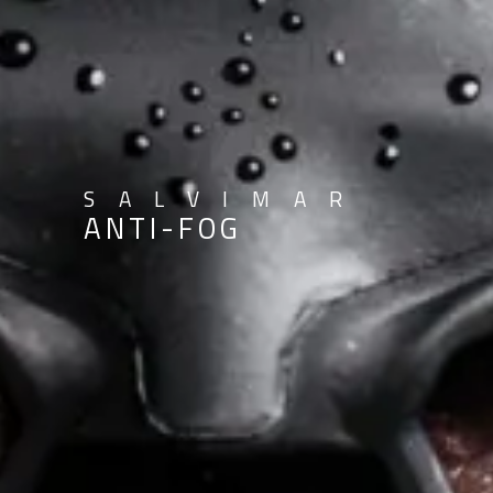
SALVIMAR
A
N
T
I
-
F
O
G